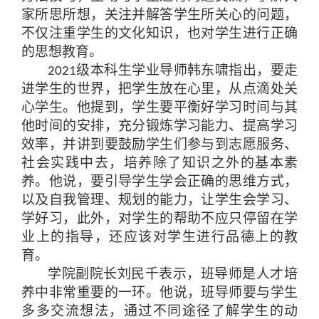
家所思所想
，
关注并解答学生所关心的问题
，
不仅注重学生的文化知识
，
也对学生进行正确
的思想教育
。
级本科生学业导师韩东啸指出
，
要走
2021
进学生的世界
，
把学生放在心里
，
从点滴处关
心学生
。
他提到
，
学生要平衡好学习时间与其
他时间的安排
，
充分锻炼学习能力
、
提高学习
效率
，
并讲到要鼓励学生们参与到志愿服务
、
社会实践中去
，
培养除了知识之外的基本素
养
。
他说
，
要引导学生学会正确的思维方式
，
以及自我管理
、
规划的能力
，
让学生会学习
、
学好习
，
此外
，
对学生的帮助不应只停留在学
业上的指导
，
还应该对学生进行品德上的教
育
。
学院副院长刘民千表示
，
班导师是人才培
养中非常重要的一环
。
他说
，
班导师要与学生
多多交流想法
，
通过不同途径了解学生的动