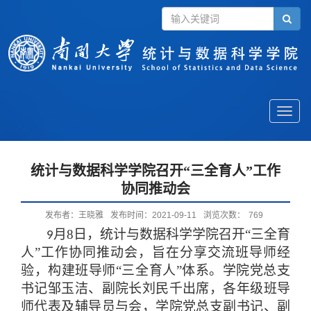
Toggle
naviga
统计与数据科学学院召开“三全育人”工作
协同推动会
发布者：王晓雅
发布时间：2021-09-11
浏览次数：
769
月8
日
，
统计与数据科学学院召开
“
三全育
9
人
”工作协同推动会
，
旨在分享交流班导师经
验
，
构建班导师
“三全育人”体系
。
学院党总支
书记邹玉洁
、
副院长刘民千出席
，
各年级班导
师代表及辅导员与会
，
学院党总支副书记
、
副