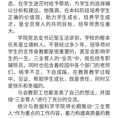
态
，
在学生迷茫时给予帮助
，
为学生的选择辅
以分析和建议
。
他强调
，
在本科阶段培养学生
正确的价值观
，
助力学生成长
，
培养学生成
才
，
是全员育人的共同目标
，
班导师责任重
大
。
学院党总支书记邹玉洁讲到，学校的根本
任务是立德树人。不管经过多少年，班导师对
学生的言传身教都是很重要的，甚至会影响学
生的一生。三全育人的
“全员”中，既包括专职
辅导员，同时也包含着校园中各个部门的老师
们。桃李不言，下自成蹊，在教育教学过程
中，见证、帮助学生成长，既是责任，同时又
是快乐和幸福的。
与会教职工也都发表了自己的想法
，
并围
绕“三全育人”进行了充分的交流
。
统计与数据科学学院将长期推动
“三全育
人”作为重点的工作内容
，
着力构建高质量的教