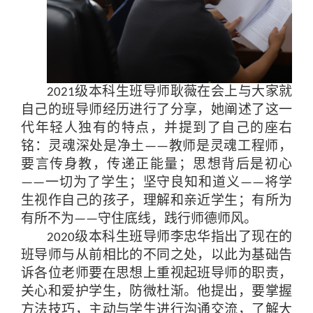
级本科生班导师耿薇在会上与大家就
2021
自己的班导师经历进行了分享
，
她阐述了这一
代年轻人独有的特点
，
并提到了自己的座右
铭
：
灵魂深处是净土
教师是灵魂工程师
，
——
要言传身教
，
传递正能量
；
思想背后是初心
一切为了学生
；
坚守良知和道义
将学
——
——
生视作自己的孩子
，
理解和亲近学生
；
有所为
有所不为
守住底线
，
践行师德师风
。
——
级本科生班导师李忠华指出了现在的
2020
班导师与从前相比的不同之处
，
以此为基础告
诉各位老师要在思想上重视起班导师的职责
，
关心和爱护学生
，
防微杜渐
。
他提出
，
要掌握
方法技巧
，
主动与学生进行沟通交流
，
了解大