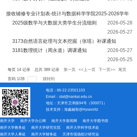
接收辅修专业计划表-统计与数据科学学院2025-2026学年
2025级数学与大数据大类学生分流细则
2026-05-28
2026-05-27
3173自然语言处理与文本挖掘（张瑶）补课通知
3181数理统计（周永道）调课通知
2026-05-27
2026-05-25
每页
14
记录
总共
389
记录
第一页
<<上一页
下一页>>
尾页
页码
1
/
28
跳转到
电话：86-22-23501103
Email：stat@nankai.edu.cn
地址：天津市卫津路94号（300071）
技术支持：
海鑫融智@Hysenritz
南开大学
南开大学办公网
南开大学新闻网
南开大学图书馆
南开大学教务处
南开大学研究生院
南开大学科学技术处
南开大学人事处
南开大学财务处
天津市现场统计研究会