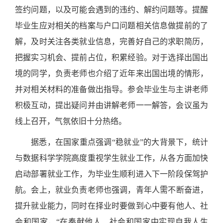
签约问题，以及可能会遇到的违约、解约问题等。提醒
毕业生应对相关的档案与户口问题相关信息做提前的了
解
，及时关注各类就业信息，完善好自己的求职简历，
把握实习机会、
提前占位
，
积累经验
。
对于选择出国出
境的同学，
负责
老师也
介绍了近年来出国出境的情形，
并对相关材料的准备做出指导。参会毕业生与主讲老师
积极互动，提出疑问并由讲解老师一一解答，会议虽为
线上召开，气氛依旧十分热络。
据悉，在国家重点强调
“稳就业”的大背景下，
统计
与数据科学学院
高度重视学生就业工作
，
从各方面
加快
启动部署就业工作，为毕业生顺利
进入下一阶段
保驾护
航。
会上，就业负责老师也强调，
青年人
需不断奋进，
提升就业能力，同时在
择业时
要做到
心中要有他人、社
会和国家，
“在奉献他人、社会和国家中实现自我人生