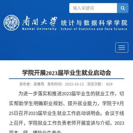
Toggle
naviga
学院开展2023届毕业生就业启动会
发布者：高春燕
发布时间：2022-10-12
浏览次数：
829
为进一步落实和推进
届毕业生的就业工作，切
2023
实帮助学生明确职业规划、提升就业能力，学院于
月
9
日召开
届毕业生就业工作启动说明会。会议于线
25
2023
上召开，学院就业工作负责老师开展宣讲与介绍，
2023
届本、硕、博毕业生参会。