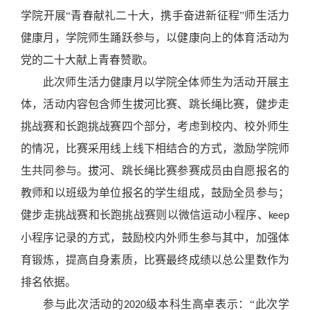
学院开展
“青春献礼
二十大，
携手
奋进新征程
”师生活力
健康月，学院师生踊跃参与，以健康向上的体育活动为
党的二十大献上
青春赞歌
。
此次师生活力健康月以学院全体师生为活动开展主
体，活动内容包含师生拔河比赛、跳长绳比赛，健步走
挑战赛和长跑挑战赛四个部分，考虑到校内、校外师生
的情况，比赛采用线上线下相结合的方式，激励学院师
生共同参与。拔河、跳长绳比赛参赛成员由自愿报名的
教师和以班级为单位报名的学生组成，鼓励全员参与；
健步走挑战赛和长跑挑战赛则以微信运动小程序、
keep
小程序记录的方式，鼓励校内外师生参与其中，加强体
育锻炼，提高自身素质，比赛最终成绩以总公里数作为
排名依据。
参与此次活动的
级本科生高卓表示：“此次学
2020