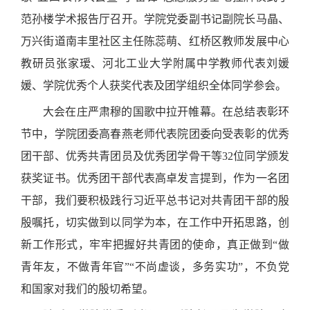
范孙楼学术报告厅召开。学院党委副书记副院长马晶
、
万兴街道南丰里社区主任陈蕊萌、
红桥区教师发展中心
教研员张家瑷、河北工业大学附属中学教师代表
刘媛
媛、学院
优秀个人获奖代表及团学组织全体同学
参会
。
大会在庄严肃穆的国歌中拉开帷幕。
在总结表彰环
节中，学院团委高春燕老师代表院团委向受表彰的优秀
团干部、优秀共青团员及优秀团学骨干等
32位同学颁发
获奖证书。优秀团干部代表高卓发言提到，作为一名团
干部，我们要
积极践行习近平总书记对共青团干部的殷
殷嘱托，
切实做到以同学为本，在工作中开拓思路，创
新工作形式，牢牢把握好共青团的使命，真正做到
“做
青年友，不做青年官”“不尚虚谈，多务实功”，
不负党
和国家对我们的殷切希望
。