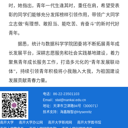
时，她指出，
青年一代生逢其时，重任在肩，希望
受表
彰的同学们能够充分发挥榜样引领作用，带领广大同学
立志做
“有理想、敢担当、能吃苦、肯奋斗”的新时代好
青年
。
据悉，统计与数据科学学院团委将不断拓展青年成
长发展平台，深耕志愿服务和社会实践基地建设，着力
聚焦青年成长服务工作，打造多元化的
“青年发展联动
体”，持续引领青年积极将小我融入大我，为祖国建设
发展贡献青春力量。
电话：86-22-23501103
Email：stat@nankai.edu.cn
地址：天津市卫津路94号（300071）
技术支持：
海鑫融智@Hysenritz
南开大学
南开大学办公网
南开大学新闻网
南开大学图书馆