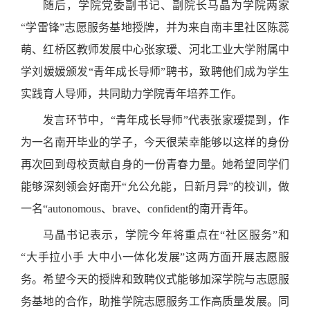
随后，
学院党委副书记、副院长马晶为
学院两家
“学雷锋”
志愿服务基地授牌，并为来自
南丰里社区陈蕊
萌、
红桥区教师发展中心张家瑷、河北工业大学附属中
学
刘媛媛
颁发
“
青年成长导师
”
聘书，致聘他们成为学生
实践育人导师，共同助力学院青年培养工作
。
发言环节中，
“青年成长导师”代表张家瑷提到，作
为一名南开毕业的学子，今天很荣幸能够以这样的身份
再次回到母校贡献自身的一份青春力量。她希望同学们
能够深刻领会好南开“允公允能，日新月异”的校训，做
一名“autonomous、brave、confident的南开青年。
马晶书记表示，
学
院今年将重点在
“社区服务”和
“大手拉小手 大中小一体化发展”这两方面开展志愿服
务。希望今天的授牌和致聘仪式能够加深学院与志愿服
务基地的合作，助推学院志愿服务工作高质量发展
。
同