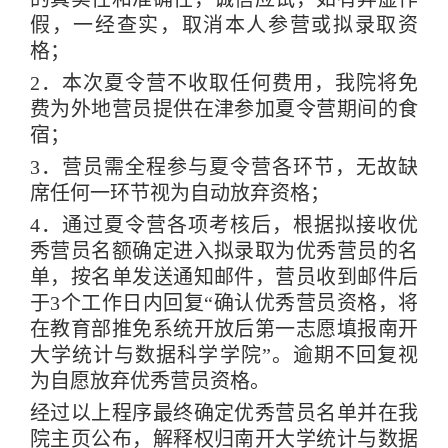
假，一经查实，取消本人参营或拟录取资
格；
2
．本次夏令营不收取任何费用，我院将免
费为外地营员提供在津参加夏令营期间的食
宿；
3
．营员需全程参与夏令营各环节，无故缺
席任何一环节视为自动放弃资格；
4
．通过夏令营各项考核后，根据拟接收优
秀营员名额确定进入拟录取为优秀营员的名
单，按名单发送通知邮件，营员收到邮件后
于
3
个工作日内回复
“
确认优秀营员资格，将
在教育部推免系统开放后第一志愿填报南开
大学统计与数据科学学院
”
。逾期不回复视
为自愿放弃优秀营员资格。
经过以上程序最终确定优秀营员名单并在我
院主页公布，解释权归南开大学统计与数据