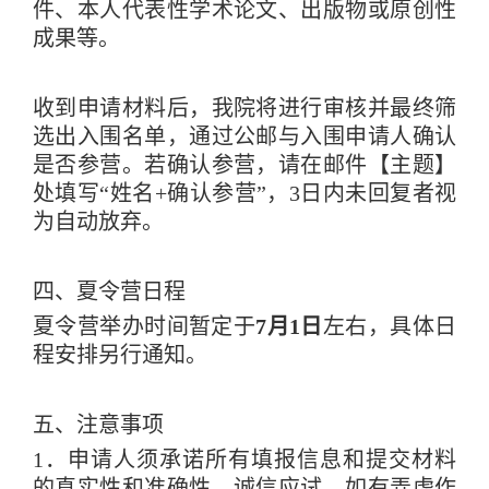
件、本人代表性学术论文、出版物或原创性
成果等。
收到申请材料后，我院将进行审核并最终筛
选出入围名单，通过公邮与入围申请人确认
是否参营。若确认参营，请在邮件【主题】
处填写“姓名
+
确认参营
”
，
3
日内未回复者视
为自动放弃。
四、夏令营日程
夏令营举办时间暂定于
7
月
1
日
左右，具体日
程安排另行通知。
五、注意事项
1
．申请人须承诺所有填报信息和提交材料
的真实性和准确性，诚信应试，如有弄虚作