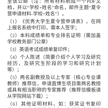
至该公邮（注：所有材料制成一个
PDF
文
档，并以
“
学校
+
姓名
”
命名，邮件主题
“
夏令
营申请材料
-
学校
+
姓名
”
）。
（
1
）《优秀大学生夏令营申请表》，在网
上报名系统中打印，需本人签字；
（
2
）本科成绩单和专业排名证明（需加盖
学校教务部门公章）
（
3
）英语考试成绩单复印件；
（
4
）个人陈述（简要介绍个人学习及研究
经历，及研究生阶段的学习和研究计划
等）；
（
5
）两名副教授及以上专家（核心专业课
教师）推荐信，申请直博生项目需两名教授
或具有相当职称的专家推荐（推荐信模板请
从学院网站下载）；
（
6
）其他证明材料，如：获奖证书复印