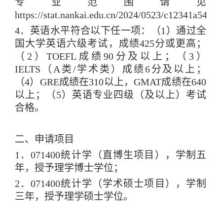
专业范围请见
https://stat.nankai.edu.cn/2024/0523/c12341a54
4
．英语水平符合以下任一项：（
1
）通过全
国大学英语六级考试，成绩
425
分或更高；
（
2
）
TOEFL
成绩
90
分及以上；（
3
）
IELTS
（
A
类
/
学术类）成绩
6
分及以上；
（
4
）
GRE
成绩在
310
以上，
GMAT
成绩在
640
以上；（
5
）英语专业四级（及以上）考试
合格。
二、申请项目
1
．
071400
统计学（直博生项目），学制五
年，授予理学博士学位；
2
．
071400
统计学（学术硕士项目），学制
三年，授予理学硕士学位。