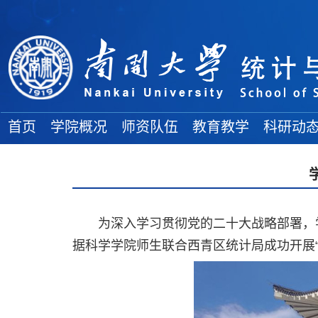
首页
学院概况
师资队伍
教育教学
科研动
学院简介
院士风采
教务通知
科研项目
地理位置
高端人才
教学成果
学术论文
各委员会
全体教师
本科生论坛
学术著作
为深入学习贯彻党的二十大战略部署，学
组织结构
博士导师
本科生教育
科研奖励
据科学学院师生联合西青区统计局成功开展
学院领导
硕士导师
研究生教育
大 事 记
双聘教师
博 士 后