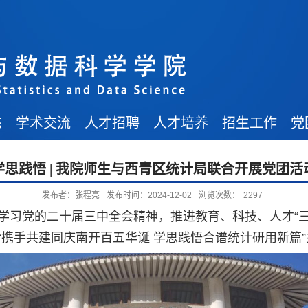
态
学术交流
人才招聘
人才培养
招生工作
党
学术讲座
常规招聘
在读博士
博士招生
学思践悟 | 我院师生与西青区统计局联合开展党团活
学术会议
人才引进
在读硕士
硕士招生
发布者：张程亮
发布时间：2024-12-02
浏览次数：
2297
来访学者
博士后招收
在读本科
本科招生
习党的二十届三中全会精神，推进教育、科技、人才“三位
出访交流
“携手共建同庆南开百五华诞 学思践悟合谱统计研用新篇
交流信息