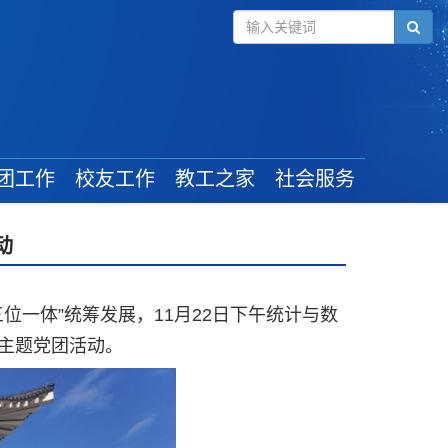
团工作
校友工作
教工之家
社会服务
组织建设
毕业学生
工会新闻
动
管理规定
校友风采
教工活动
学生工作
校友活动
最新政策
一体”统筹发展，11月22日下午统计与数
奖助政策
校友捐赠
”主题党团活动。
就业信息