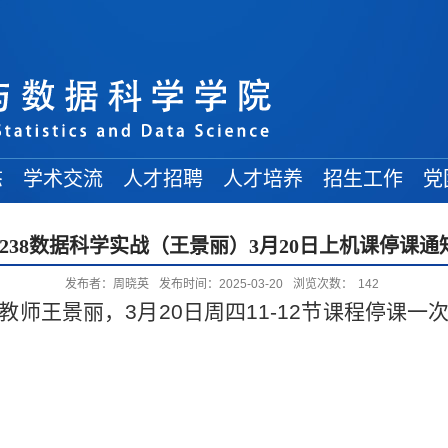
态
学术交流
人才招聘
人才培养
招生工作
党
学术讲座
常规招聘
在读博士
博士招生
3238数据科学实战（王景丽）3月20日上机课停课通
学术会议
人才引进
在读硕士
硕士招生
发布者：周晓英
发布时间：2025-03-20
浏览次数：
142
来访学者
博士后招收
在读本科
本科招生
教师王景丽，3月20日周四11-12节课程停课一
出访交流
交流信息