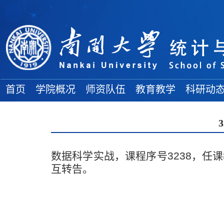
首页
学院概况
师资队伍
教育教学
科研动
学院简介
院士风采
教务通知
科研项目
地理位置
高端人才
教学成果
学术论文
各委员会
全体教师
本科生论坛
学术著作
数据科学实战，课程序号3238，任课
组织结构
博士导师
本科生教育
科研奖励
互转告。
学院领导
硕士导师
研究生教育
大 事 记
双聘教师
博 士 后