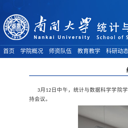
首页
学院概况
师资队伍
教育教学
科研动
学院简介
院士风采
教务通知
科研项目
地理位置
高端人才
教学成果
学术论文
各委员会
全体教师
本科生论坛
学术著作
月
日中午，统计与数据科学学院学
3
12
组织结构
博士导师
本科生教育
科研奖励
持会议。
学院领导
硕士导师
研究生教育
大 事 记
双聘教师
博 士 后