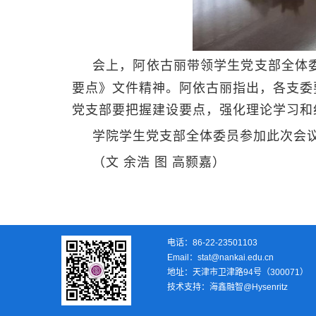
会上，阿依古丽带领学生党支部全体
要点》文件精神。阿依古丽指出，各支委
党支部要把握建设要点，强化理论学习和
学院学生党支部全体委员参加此次会
（文 余浩 图 高颢嘉）
电话：86-22-23501103
Email：stat@nankai.edu.cn
地址：天津市卫津路94号（300071）
技术支持：
海鑫融智@Hysenritz