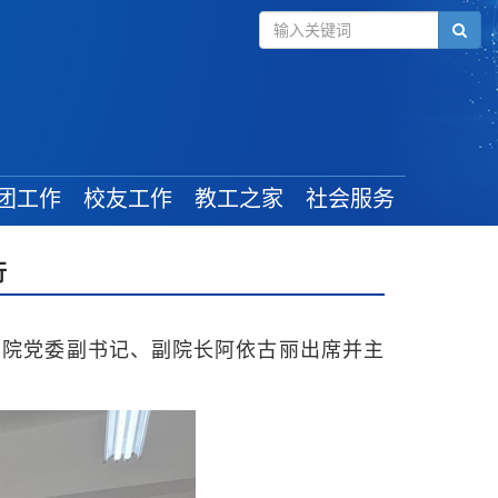
团工作
校友工作
教工之家
社会服务
组织建设
毕业学生
工会新闻
行
管理规定
校友风采
教工活动
学生工作
校友活动
最新政策
学院党委副书记、副院长阿依古丽出席并主
奖助政策
校友捐赠
就业信息