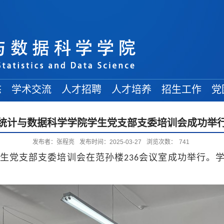
态
学术交流
人才招聘
人才培养
招生工作
党
学术讲座
常规招聘
在读博士
博士招生
统计与数据科学学院学生党支部支委培训会成功举
学术会议
人才引进
在读硕士
硕士招生
发布者：张程亮
发布时间：2025-03-27
浏览次数：
741
来访学者
博士后招收
在读本科
本科招生
生党支部支委培训会在范孙楼
会议室成功举行。
236
出访交流
交流信息