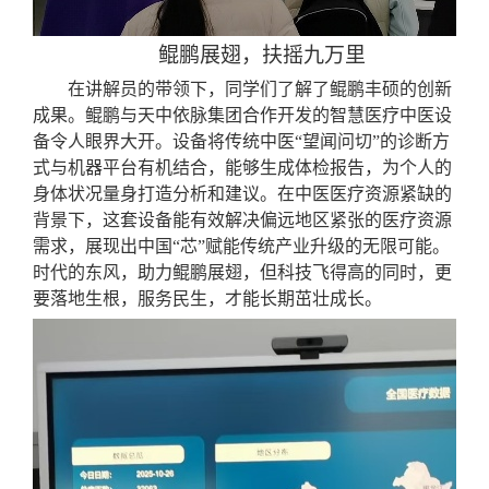
鲲鹏展翅，扶摇九万里
在讲解员的带领下，同学们了解了鲲鹏丰硕的创新
成果。鲲鹏与天中依脉集团合作开发的智慧医疗中医设
备令人眼界大开。设备将传统中医
“
望闻问切
”
的诊断方
式与机器平台有机结合，
能够
生成体检报告，为个人的
身体状况量身打造分析和建议。在中医医疗资源紧缺的
背景下，这套设备能有效解决偏远地区紧张的医疗资源
需求
，
展现出中国
“
芯
”
赋能传统产业升级的无限可能。
时代的东风，助力鲲鹏展翅，但科技飞得高的同时，更
要落地生根，服务民生，才能长期茁壮成长。