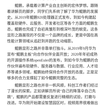
鲲鹏，承载着计算产业自主创新的宏伟梦想。跟随
着讲解员的脚步，同学们先系统了解了华为鲲鹏的发展
史。从
2019年鲲鹏920处理器正式发布，到如今构建起
覆盖软硬件、云服务、开发者社区等各个方面的鲲鹏生
态，鲲鹏也完成了自初具雏形到根深叶茂的蜕变。这条
显形之路展现的不仅是一个品牌的成长，更是中国在高
性能计算领域从追赶到并跑的生动缩影
。
鲲鹏显形之路并非靠单打独斗。从
2019年9月华为
宣布“鲲鹏主板”向合作伙伴全面开放；2020年年初成熟
的开源操作系统openEuler的发布，到如今华为鲲鹏的合
作伙伴遍布软硬件、服务器与数据、行业应用、人才培
养等诸多领域，鲲鹏始终保持合作开放的态度。正是足
够多的合力支撑起了如今鲲鹏完整的生态。
鲲鹏显形之路也并非一帆风顺，科创工作者们经过
了
漫长的
探索。正如讲解员所说
“自己的降落伞自己先
跳”，鲲鹏的产品都需要反复进行精细的试验，打磨与
改进。华为
刚
开始建设智慧园区时，视频周界很难做出