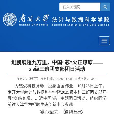
Toggle
naviga
鲲鹏展翅九万里，中国“芯”火正燎原——
25级三班团支部团日活动
发布者：张程亮
发布时间：2025-11-08
浏览次数：
344
为感受科技脉动，投身强国伟业，
10月26日上午，
南开大学统计与数据科学学院2025级本科三班团支部开
展“身临其境，走近中国‘芯’”主题团日活动，组织同学
前往天津华为鲲鹏生态创新中心参观。
凝心聚力，鲲鹏显形