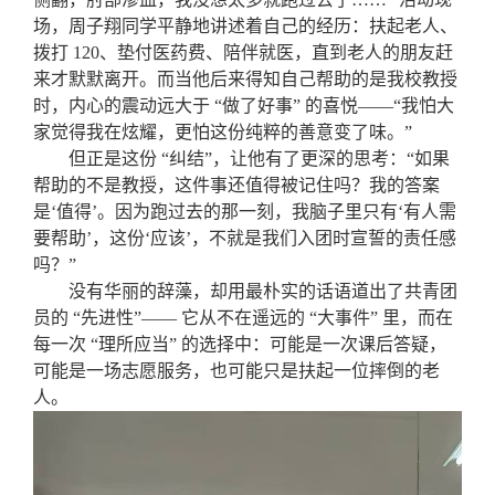
场，周子翔同学平静地讲述着自己的经历：扶起老人、
拨打 120、垫付医药费、陪伴就医，直到老人的朋友赶
来才默默离开。而当他后来得知自己帮助的是我校教授
时，内心的震动远大于 “做了好事” 的喜悦——“我怕大
家觉得我在炫耀，更怕这份纯粹的善意变了味。”
但正是这份 “纠结”，让他有了更深的思考：“如果
帮助的不是教授，这件事还值得被记住吗？我的答案
是‘值得’。因为跑过去的那一刻，我脑子里只有‘有人需
要帮助’，这份‘应该’，不就是我们入团时宣誓的责任感
吗？”
没有华丽的辞藻，却用最朴实的话语道出了共青团
员的 “先进性”—— 它从不在遥远的 “大事件” 里，而在
每一次 “理所应当” 的选择中：可能是一次课后答疑，
可能是一场志愿服务，也可能只是扶起一位摔倒的老
人。