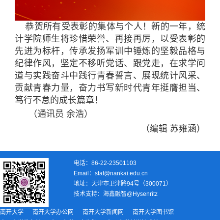
恭贺所有受表彰的集体与个人！新的一年，统
计学院师生将珍惜荣誉、再接再厉，以受表彰的
先进为标杆，传承发扬军训中锤炼的坚毅品格与
纪律作风，坚定不移听党话、跟党走，在求学问
道与实践奋斗中践行青春誓言、展现统计风采、
贡献青春力量，奋力书写新时代青年挺膺担当、
笃行不怠的成长篇章！
（
通讯员 余浩
）
（
编辑 苏雍涵
）
电话：86-22-23501103
Email：stat@nankai.edu.cn
地址：天津市卫津路94号（300071）
技术支持：
海鑫融智@Hysenritz
南开大学
南开大学办公网
南开大学新闻网
南开大学图书馆