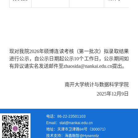
现
对我院
2026
年硕博连读考核（第一批次）拟录取结果
进行公示，自公示日期起公示10个工作日，公示期间
如
有异议请实名发送邮件至
zhaosida@nankai.edu.cn提出
。
南开大学统计与数据科学学院
2025
年12
月9
日
电话：86-22-23501103
Email：stat@nankai.edu.cn
地址：天津市卫津路94号（300071）
技术支持：
海鑫融智@Hysenritz