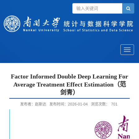
Toggle
naviga
Factor Informed Double Deep Learning For
Average Treatment Effect Estimation（范
剑青）
发布者：赵斯达
发布时间：2026-01-04
浏览次数：
701