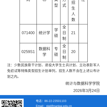
招
型
式
生
人
数
全
学
071400
统计学
日
21
硕
制
全
数据科
专
0259S1
日
20
学
硕
制
注：少数民族骨干计划、退役大学生士兵计划、立功表彰军人
免初试等特殊类型招生计划单列，招生人数不含在上述公布计
划之内。
统计与数据科学学院
2026年3月24日
电话：86-22-23501103
Email：stat@nankai.edu.cn