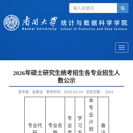
Toggle
naviga
2026年硕士研究生统考招生各专业招生人
数公示
发布者：赵斯达
发布时间：2026-03-24
浏览次数：
2641
本
专
业
专
学
计
专业代
专业名
业
习
备
划
码
称
类
方
注