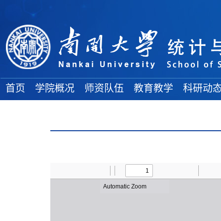
首页
学院概况
师资队伍
教育教学
科研动
学院简介
院士风采
教务通知
科研项目
地理位置
高端人才
教学成果
学术论文
各委员会
全体教师
本科生论坛
学术著作
组织结构
博士导师
本科生教育
科研奖励
学院领导
硕士导师
研究生教育
大 事 记
双聘教师
博 士 后