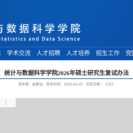
态
学术交流
人才招聘
人才培养
招生工作
党
学术讲座
常规招聘
在读博士
博士招生
统计与数据科学学院2026年硕士研究生复试办法
学术会议
人才引进
在读硕士
硕士招生
发布者：赵斯达
发布时间：2026-03-25
浏览次数：
3703
来访学者
博士后招收
在读本科
本科招生
出访交流
交流信息