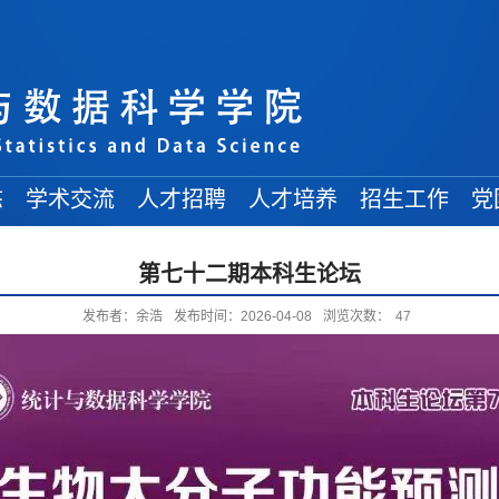
态
学术交流
人才招聘
人才培养
招生工作
党
学术讲座
常规招聘
在读博士
博士招生
第七十二期本科生论坛
学术会议
人才引进
在读硕士
硕士招生
发布者：余浩
发布时间：2026-04-08
浏览次数：
47
来访学者
博士后招收
在读本科
本科招生
出访交流
交流信息