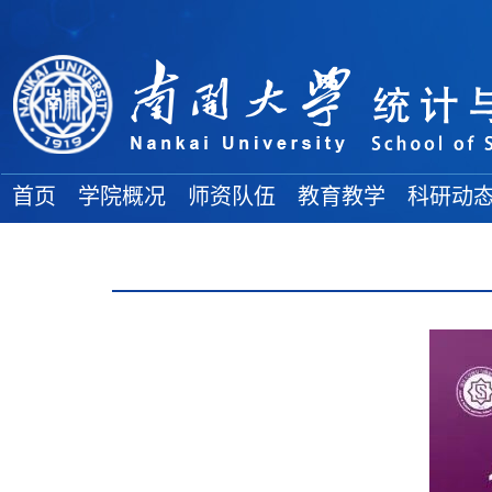
首页
学院概况
师资队伍
教育教学
科研动
学院简介
院士风采
教务通知
科研项目
地理位置
高端人才
教学成果
学术论文
各委员会
全体教师
本科生论坛
学术著作
组织结构
博士导师
本科生教育
科研奖励
学院领导
硕士导师
研究生教育
大 事 记
双聘教师
博 士 后