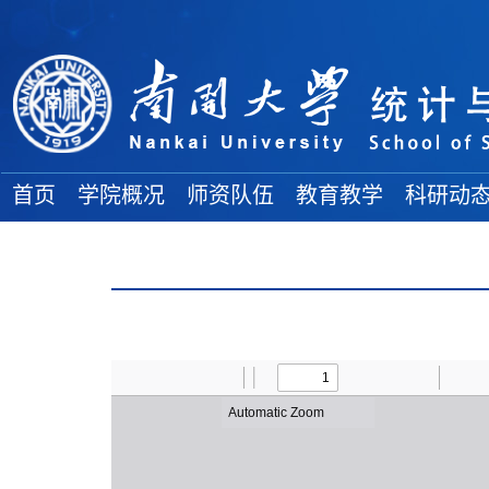
首页
学院概况
师资队伍
教育教学
科研动
学院简介
院士风采
教务通知
科研项目
地理位置
高端人才
教学成果
学术论文
各委员会
全体教师
本科生论坛
学术著作
组织结构
博士导师
本科生教育
科研奖励
学院领导
硕士导师
研究生教育
大 事 记
双聘教师
博 士 后