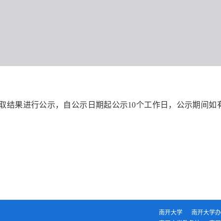
取结果
进行公示，自公示日期起公示10个工作日，公示期间
如
南开大学
南开大学办