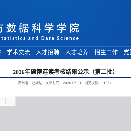
态
学术交流
人才招聘
人才培养
招生工作
党
学术讲座
常规招聘
在读博士
博士招生
2026年硕博连读考核结果公示（第二批）
学术会议
人才引进
在读硕士
硕士招生
发布者：赵斯达
发布时间：2026-05-21
浏览次数：
1062
来访学者
博士后招收
在读本科
本科招生
出访交流
交流信息