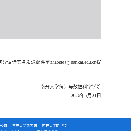
有异议请实名发送邮件至
zhaosida@nankai.edu.cn提
南开大学统计与数据科学学院
2026
年5
月21
日
公网
南开大学新闻网
南开大学图书馆