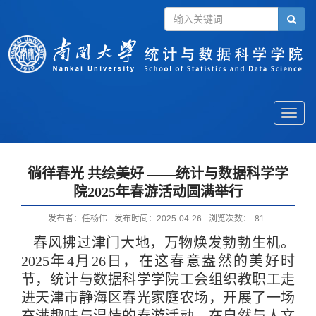
Toggle
naviga
徜徉春光 共绘美好 ——统计与数据科学学
院2025年春游活动圆满举行
发布者：任杨伟
发布时间：2025-04-26
浏览次数：
81
春风拂过津门大地，万物焕发勃勃生机。
2025
年
4
月
26
日，在这春意盎然的美好时
节，统计与数据科学学院工会组织教职工走
进天津市静海区春光家庭农场，开展了一场