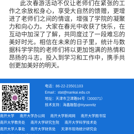
此次春游活动不仅让老师们在紧张的工
作之余放松身心，享受大自然的馈赠，更增
进了老师们之间的情谊，增强了学院的凝聚
力和向心力。大家在春光中收获了快乐，在
互动中加深了了解，共同度过了一段难忘的
美好时光。相信在未来的日子里，统计与数
据科学学院的老师们将以更加饱满的热情和
昂扬的斗志，投入到学习和工作中，携手共
创更加美好的明天。
电话：86-22-23501103
Email：stat@nankai.edu.cn
地址：天津市卫津路94号（300071）
技术支持：
海鑫融智@Hysenritz
南开大学
南开大学办公网
南开大学新闻网
南开大学图书馆
南开大学教务处
南开大学研究生院
南开大学科学技术处
南开大学人事处
南开大学财务处
天津市现场统计研究会