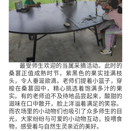
最受师生欢迎的当属采摘活动。此时的
桑葚正值成熟时节，紫黑色的果实挂满枝
头，令人垂涎欲滴。老师们提着小篮子，穿
梭在桑葚园中，精心挑选着饱满多汁的果
实。有的老师迫不及待地品尝起来，酸甜的
滋味在口中散开，脸上洋溢着满足的笑容。
而农场里的小动物们也吸引了众多师生的目
光，大家纷纷与可爱的小动物互动，投喂食
物，感受着与自然生灵亲近的美好。