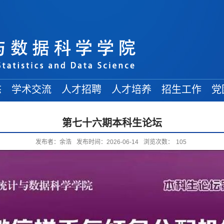
态
学术交流
人才招聘
人才培养
招生工作
党
学术讲座
常规招聘
在读博士
博士招生
第七十六期本科生论坛
学术会议
人才引进
在读硕士
硕士招生
发布者：余浩
发布时间：2026-06-14
浏览次数：
105
来访学者
博士后招收
在读本科
本科招生
出访交流
交流信息