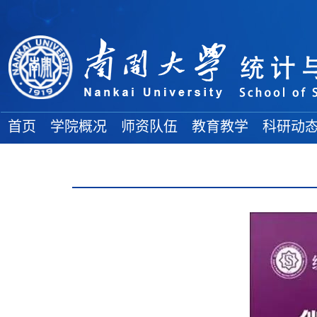
首页
学院概况
师资队伍
教育教学
科研动
学院简介
院士风采
教务通知
科研项目
地理位置
高端人才
教学成果
学术论文
各委员会
全体教师
本科生论坛
学术著作
组织结构
博士导师
本科生教育
科研奖励
学院领导
硕士导师
研究生教育
大 事 记
双聘教师
博 士 后