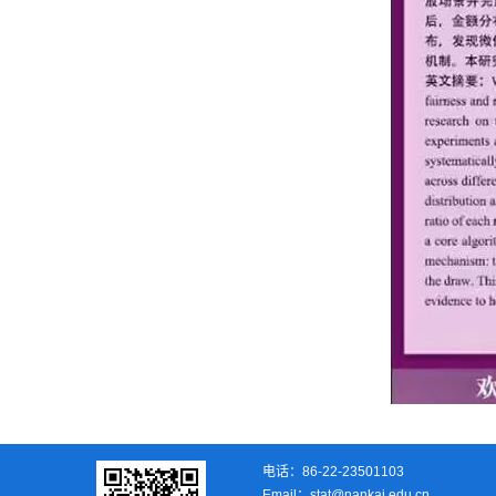
电话：86-22-23501103
Email：stat@nankai.edu.cn