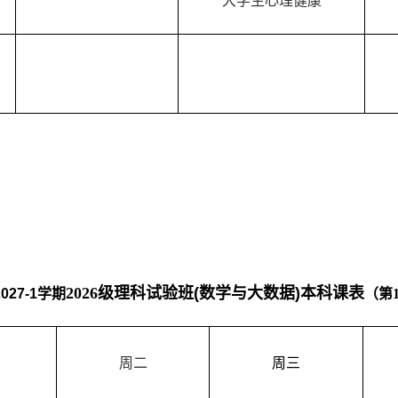
大学生心理健康
202
6
级
理科试验班
(
数学与大数据
)
本科课表
2027
-1
学期
（第
周二
周
三