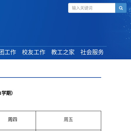
团工作
校友工作
教工之家
社会服务
组织建设
毕业学生
工会新闻
管理规定
校友风采
教工活动
学生工作
校友活动
最新政策
1
学期）
奖助政策
校友捐赠
就业信息
周
四
周五