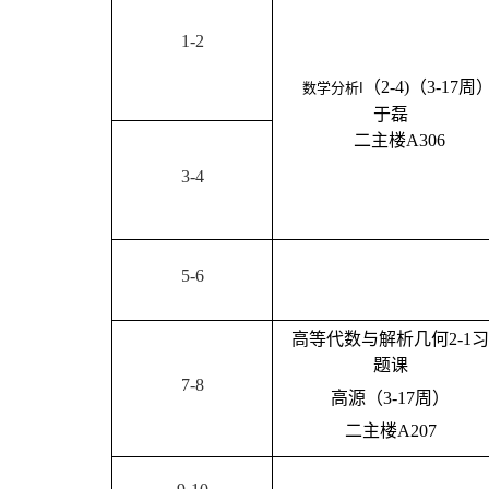
兼职教授
1-2
行政人员
荣休教师
（
2-4
)
（
3-17
周
数学分析
I
于磊
永远怀念
二主楼
A306
3-4
5-6
高等代数与解析几何
2-1
习
题课
7-8
高源
（
3-17
周
）
二主楼
A
207