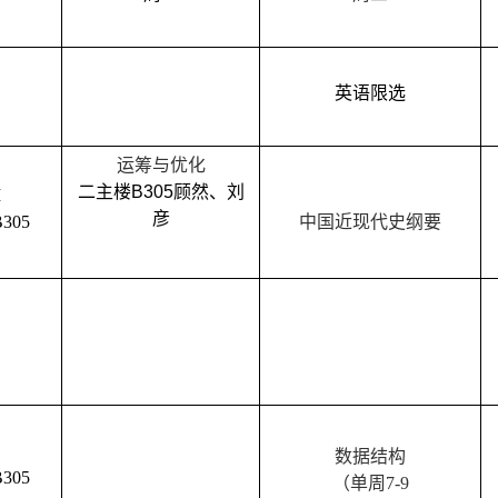
英语
限选
运筹与优化
二主楼
B305
顾然
、
刘
I
彦
B30
5
中国近现代史纲要
数据结构
B30
5
（单周
7-9