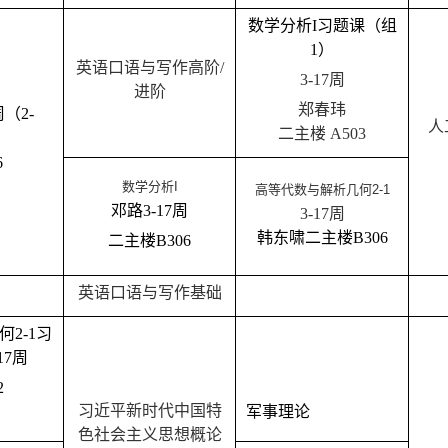
数学分析
I
习题课
（组
1
）
英语口语与写作高阶
/
3-17
周
进阶
郑春玮
周
（
2-
人
二主楼
A503
6
数学分析
I
高等代数与解析几何
2-1
邓路
3-17
周
3-17
周
韩东啸
二主楼
B30
6
二主楼
B30
6
英语口语与写作基础
何
2-1
习
17
周
2
习近平新时代中国特
军事
理论
色社会主义思想概论