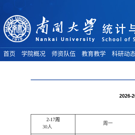
首页
学院概况
师资队伍
教育教学
科研动
学院简介
院士风采
教务通知
科研项目
地理位置
高端人才
教学成果
学术论文
各委员会
全体教师
本科生论坛
学术著作
2026-2
组织结构
博士导师
本科生教育
科研奖励
学院领导
硕士导师
研究生教育
大 事 记
双聘教师
2-17
周
周一
30
人
博 士 后