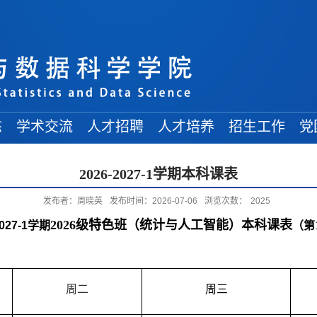
态
学术交流
人才招聘
人才培养
招生工作
党
学术讲座
常规招聘
在读博士
博士招生
2026-2027-1学期本科课表
学术会议
人才引进
在读硕士
硕士招生
发布者：周晓英
发布时间：2026-07-06
浏览次数：
2025
来访学者
博士后招收
在读本科
本科招生
202
6
级
特色班（统计与人工智能）
本科课表
027
-1
学期
（第
出访交流
交流信息
周二
周
三