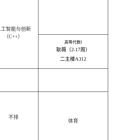
人工智能与创新
（
C++
）
高等代数
I
耿薇
（
2-17
周
）
二主楼
A312
不排
体育