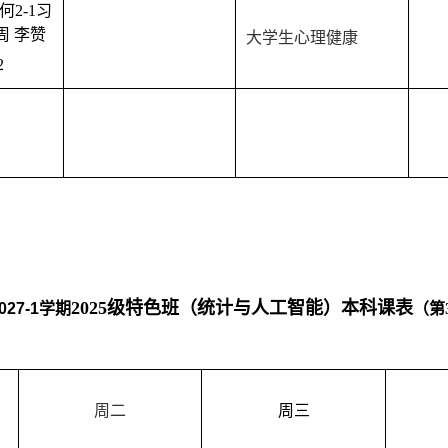
何
2-
1
习
周 李赞
大学生心理健康
2
202
5
级
特色班（统计与人工智能）
本科课表
027
-1
学期
（第
周二
周
三