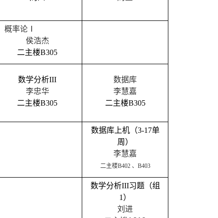
概率论Ⅰ
侯浩杰
二主楼
B30
5
数学分析
III
数据库
李忠华
李慧嘉
二主楼
B30
5
二主楼
B30
5
数据库上机（
3-17
单
周）
李慧嘉
二主楼
B402
、
B403
数学分析
III
习题
（组
1
）
刘进