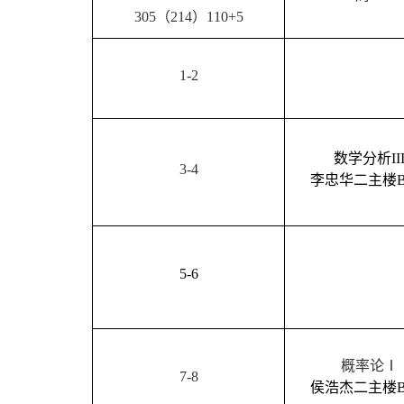
305
（
214
）
110+5
1-2
数学分析
II
3-4
李忠华
二主楼
5
-6
概率论Ⅰ
7-8
侯浩杰
二主楼