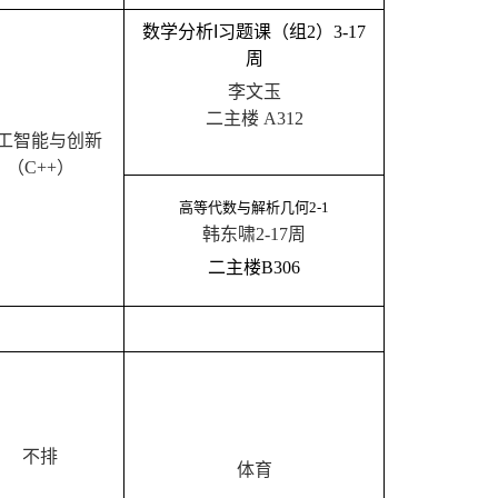
数学分析
I
习题课
（组
2
）
3-17
周
李文玉
二主楼
A312
工智能与创新
（
C++
）
高等代数与解析几何
2-1
韩东啸
2-17
周
二主楼
B30
6
不排
体育