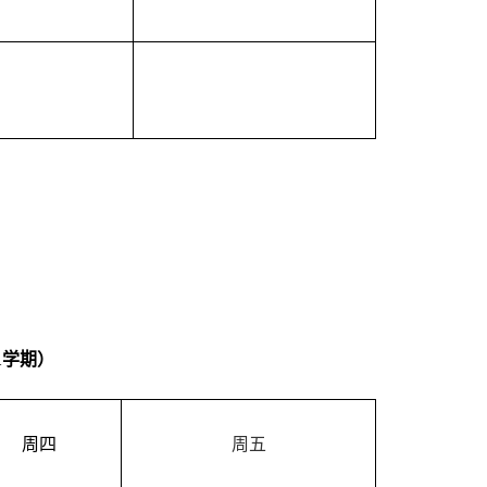
1
学期）
周
四
周五