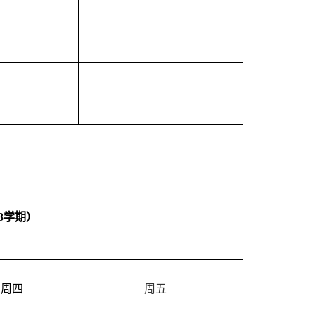
3
学期）
周
四
周五