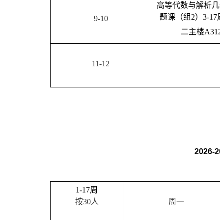
高等代数与解析几
题课
（组
2
）
3-17
9-10
二主楼
A31
11-12
2026-2
1-17
周
按
30
人
周一