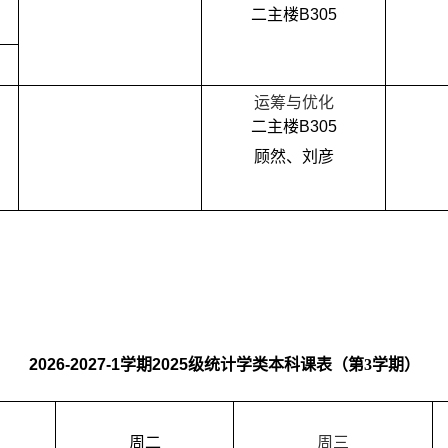
二主楼
B305
运筹与优化
二主楼
B305
顾然
、
刘彦
2026-2027
-1
学期
202
5
级统计学类本科课表
（第
3
学期）
周
二
周三