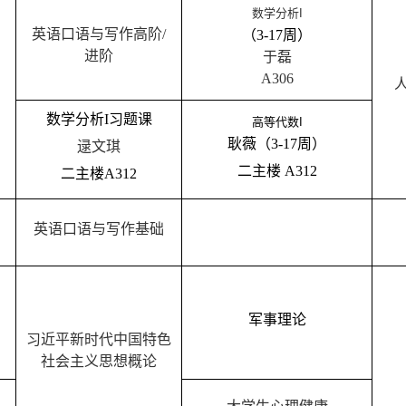
数学分析
I
英语口语与写作高阶
/
（
3-17
周
）
进阶
于磊
）
A306
数学分析
I
习题课
高等代数
I
耿薇
（
3-17
周
）
逯文琪
二主楼
A312
二主楼
A312
英语口语与写作基础
军事
理论
习近平新时代中国特色
社会主义思想概论