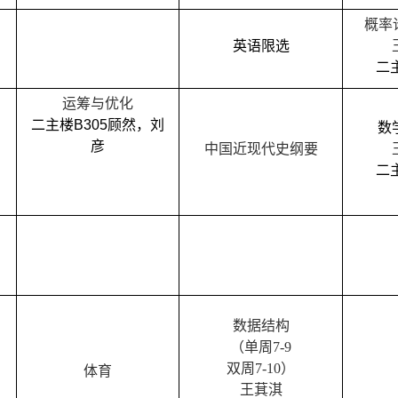
概率
英语
限选
二
运筹与优化
二主楼
B305
顾然
，
刘
数
彦
中国近现代史纲要
二
数据结构
（单周
7-9
双周
7-10
）
体育
王萁淇