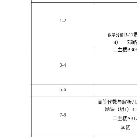
1-2
3-17
数学分析
I
4
）
邓路
二主楼
B30
3-4
5-6
高等代数与解析几
题课（组
1
）
3-
7-8
二主楼
A31
李赞