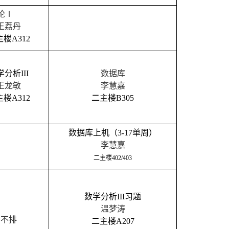
论Ⅰ
王荔丹
主楼
A312
学分析
III
数据库
王龙敏
李慧嘉
主楼
A312
二主楼
B305
数据库上机（
3-17
单
周）
李慧嘉
二主楼
402/403
数学分析
III
习题
温梦涛
不排
二主楼
A207