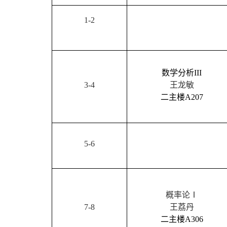
1-2
数学分析
III
3-4
王龙敏
二主楼
A207
5-6
概率论Ⅰ
7-8
王荔丹
二主楼
A306