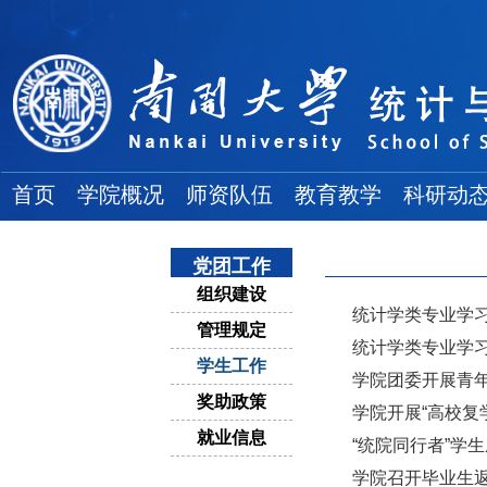
首页
学院概况
师资队伍
教育教学
科研动
学院简介
院士风采
教务通知
科研项目
党团工作
地理位置
高端人才
教学成果
学术论文
组织建设
各委员会
全体教师
本科生论坛
学术著作
统计学类专业学
管理规定
统计学类专业学
组织结构
博士导师
本科生教育
科研奖励
学生工作
学院团委开展青
学院领导
硕士导师
研究生教育
奖助政策
学院开展“高校复
大 事 记
双聘教师
就业信息
“统院同行者”学
博 士 后
学院召开毕业生