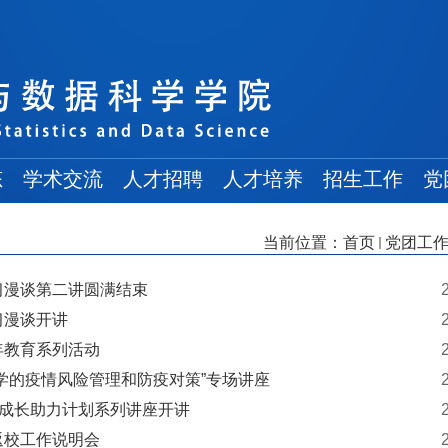
态
学术交流
人才招聘
人才培养
招生工作
党
学术讲座
常规招聘
在读博士
博士招生
当前位置：
首页
党团工
学术会议
人才引进
在读硕士
硕士招生
来访学者
博士后招收
在读本科
本科招生
习漫谈第二讲圆满结束
习漫谈开讲
出访交流
年教育系列活动
交流信息
学的疫情风险管理和防疫对策”专场讲座
生成长助力计划系列讲座开讲
返校工作说明会