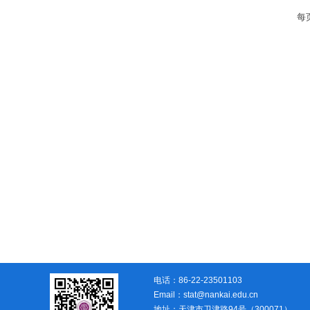
兼职教授
每
行政人员
荣休教师
永远怀念
电话：86-22-23501103
Email：stat@nankai.edu.cn
地址：天津市卫津路94号（300071）